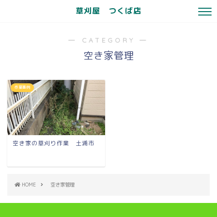
草刈屋 つくば店
― CATEGORY ―
空き家管理
作業事例
空き家の草刈り作業 土浦市
HOME
空き家管理