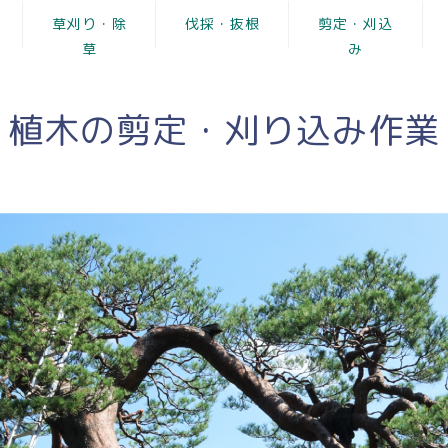
草刈り・除
伐採・抜根
剪定・刈込
草
み
植木の剪定・刈り込み作業