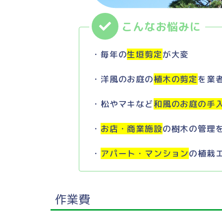
・毎年の
生垣剪定
が大変
・洋風のお庭の
植木の剪定
を業
・松やマキなど
和風のお庭の手
・
お店・商業施設
の樹木の管理
・
アパート・マンション
の植栽
作業費